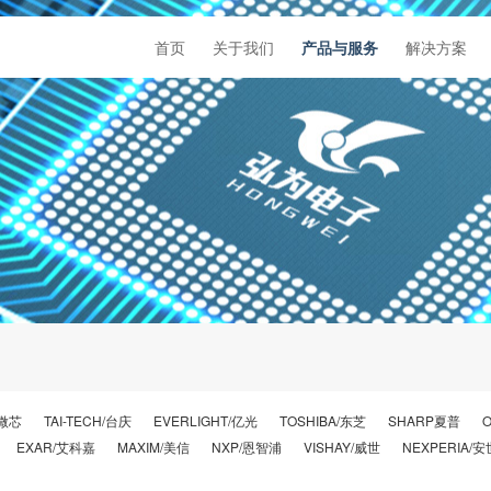
首页
关于我们
产品与服务
解决方案
/微芯
TAI-TECH/台庆
EVERLIGHT/亿光
TOSHIBA/东芝
SHARP夏普
EXAR/艾科嘉
MAXIM/美信
NXP/恩智浦
VISHAY/威世
NEXPERIA/安