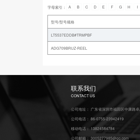
A
B
C
D
E
F
G
H
I
字母索引：
型号/型号规格
LT5537EDDB#TRMPBF
ADG709BRUZ-REEL
联系我们
CONTACT US
公司地址： 广东省深圳市福田区中康路卓越
公司电话： 86-0755-23942419
移动电话： 13824584784
公司邮箱： 3005277985@qq.com