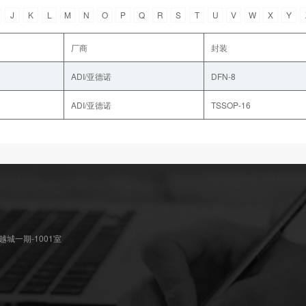
J
K
L
M
N
O
P
Q
R
S
T
U
V
W
X
Y
厂商
封装
ADI/亚德诺
DFN-8
ADI/亚德诺
TSSOP-16
城一期-1001室