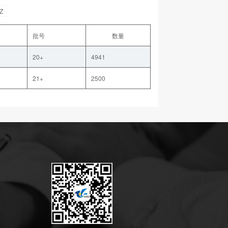
Z
批号
数量
20+
4941
21+
2500