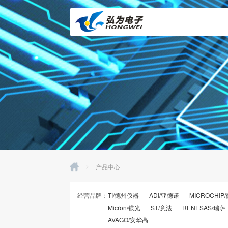
>
产品中心
经营品牌：
TI/德州仪器
ADI/亚德诺
MICROCHIP
Micron/镁光
ST/意法
RENESAS/瑞萨
AVAGO/安华高