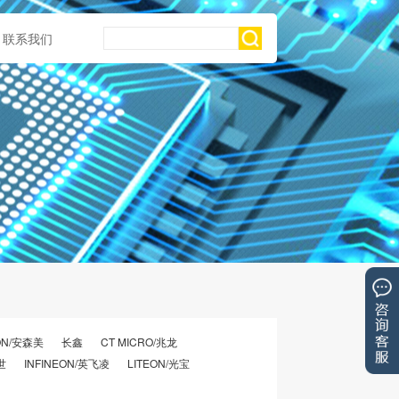
联系我们
ON/安森美
长鑫
CT MICRO/兆龙
世
INFINEON/英飞凌
LITEON/光宝